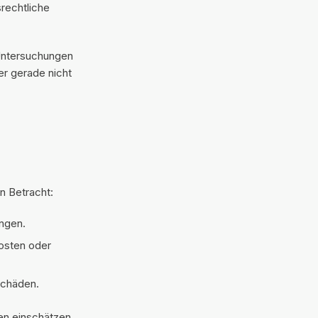
rechtliche
 Untersuchungen
er gerade nicht
n Betracht:
ngen.
osten oder
 Schäden.
en einschätzen,