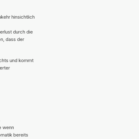
ehr hinsichtlich
rlust durch die
n, dass der
echts und kommt
erter
n
e wenn
matik bereits