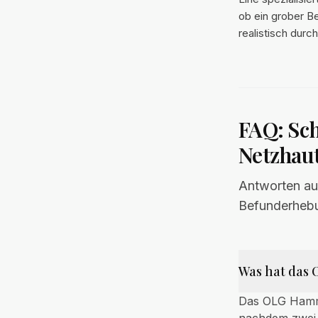
ob ein grober B
realistisch durc
FAQ: Sch
Netzhau
Antworten auf
Befunderhebu
Was hat das 
Das OLG Hamm 