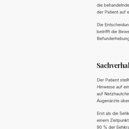
die behandelnde
der Patient auf 
Die Entscheidung
betrifft die Bew
Befunderhebung 
Sachverhal
Der Patient ste
Hinweise auf ei
auf Netzhautchi
Augenärzte über
Erst als die Seh
einem Zeitpunkt
90 % der Sehkra