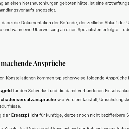
 an einen Netzhautchirurgen geboten hätte, ist eine arzthaftungs
andlungsverlaufs angezeigt.
 dabei die Dokumentation der Befunde, der zeitliche Ablauf der
ob und wann eine Überweisung an einen Spezialisten erfolgte – od
u machende Ansprüche
ren Konstellationen kommen typischerweise folgende Ansprüche i
sgeld
für den Sehverlust und die damit verbundenen Einschränku
 Schadensersatzansprüche
wie Verdienstausfall, Umschulungsk
edürfnisse.
g der Ersatzpflicht
für künftige, derzeit noch nicht bezifferbare
rte Kanzlei für Medizinrecht kann anhand der Behandlungsunterlag