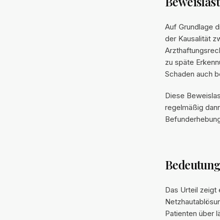
Beweislas
Auf Grundlage d
der Kausalität z
Arzthaftungsrec
zu späte Erkenn
Schaden auch be
Diese Beweislas
regelmäßig dann 
Befunderhebung
Bedeutung 
Das Urteil zeig
Netzhautablösu
Patienten über 