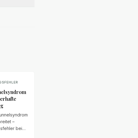
GSFEHLER
nelsyndrom
lerhafte
ng
tunnelsyndrom
reitet –
sfehler bei
und