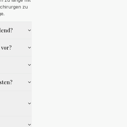
n zu lange mit
nchirurgen zu
e.
idend?
 vor?
isten?