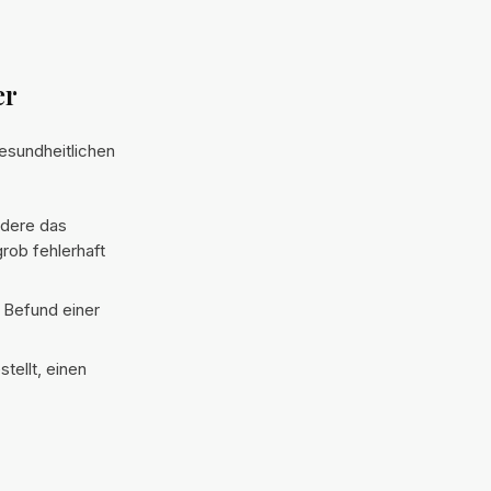
er
esundheitlichen
ndere das
rob fehlerhaft
e Befund einer
tellt, einen