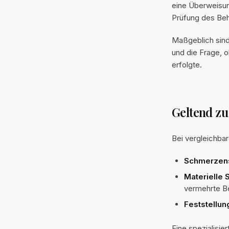
eine Überweisung
Prüfung des Beh
Maßgeblich sind
und die Frage, 
erfolgte.
Geltend z
Bei vergleichba
Schmerzen
Materielle
vermehrte B
Feststellun
Eine spezialisie