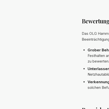
Bewertung
Das OLG Hamm be
Beeinträchtigun
Grober Beh
Festhalten a
zu bewerten
Unterlasse
Netzhautablö
Verkennung
solchen Befu