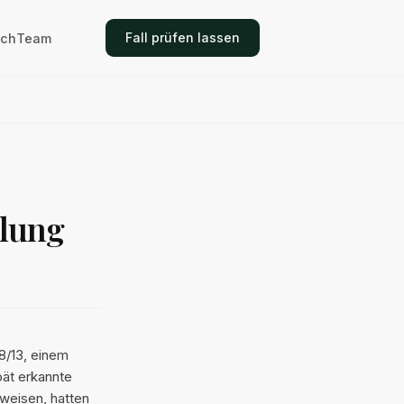
Fall prüfen lassen
ich
Team
dlung
8/13, einem
ät erkannte
rweisen, hatten