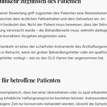
tumkehr zugunsten des Patienten
ieser Bewertung griff zugunsten des Patienten eine Beweislastumk
wischen dem ärztlichen Fehlverhalten und dem Sehverlust ein. Im
ht bedeutet das: Nicht der Patient muss beweisen, dass der Sehve
ung verursacht wurde – die Behandlerseite muss vielmehr darlege
i korrektem Vorgehen eingetreten wäre.
tumkehr ist eines der schärfsten Instrumente des Arzthaftungsr
in Betracht, wenn ein grober Behandlungsfehler oder ein qualifizi
sfehler vorliegt – wie es das OLG Hamm hier angenommen hat.
für betroffene Patienten
t exemplarisch, dass bei einer übersehenen oder zu spät erkannte
ng erhebliche Haftungsansprüche bestehen können. Insbesonder
längere Zeit nur konservativ behandelt werden, obwohl die Sympto