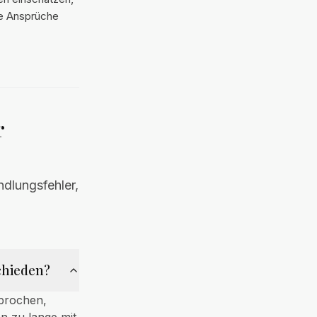
he Ansprüche
r
dlungsfehler,
chieden?
prochen,