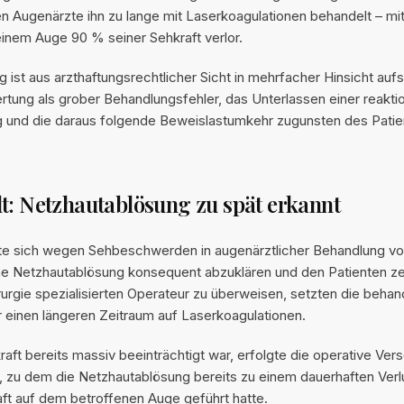
n Augenärzte ihn zu lange mit Laserkoagulationen behandelt – mit
einem Auge 90 % seiner Sehkraft verlor.
 ist aus arzthaftungsrechtlicher Sicht in mehrfacher Hinsicht aufs
ertung als grober Behandlungsfehler, das Unterlassen einer reakti
und die daraus folgende Beweislastumkehr zugunsten des Patie
t: Netzhautablösung zu spät erkannt
llte sich wegen Sehbeschwerden in augenärztlicher Behandlung vor
ne Netzhautablösung konsequent abzuklären und den Patienten ze
rurgie spezialisierten Operateur zu überweisen, setzten die beha
 einen längeren Zeitraum auf Laserkoagulationen.
kraft bereits massiv beeinträchtigt war, erfolgte die operative Ver
, zu dem die Netzhautablösung bereits zu einem dauerhaften Verl
ft auf dem betroffenen Auge geführt hatte.