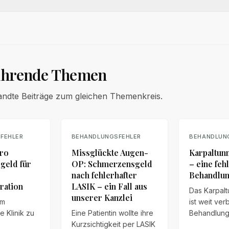
ührende Themen
andte Beiträge zum gleichen Themenkreis.
FEHLER
BEHANDLUNGSFEHLER
BEHANDLUN
uro
Missglückte Augen-
Karpaltun
geld für
OP: Schmerzensgeld
– eine feh
nach fehlerhafter
Behandlu
ration
LASIK – ein Fall aus
Das Karpal
unserer Kanzlei
mm
ist weit verb
ne Klinik zu
Eine Patientin wollte ihre
Behandlung
Kurzsichtigkeit per LASIK
Operation 