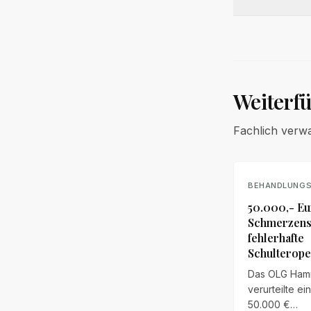
Weiterf
Fachlich verw
BEHANDLUNGS
50.000,- E
Schmerzens
fehlerhafte
Schulterope
Das OLG Ha
verurteilte ei
50.000 €