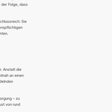
 der Folge, dass
chlussreich: Sie
onspflichtigen
nten.
. Anstatt die
itnah an einen
ndelnden
sorgung – zu
ust von rund