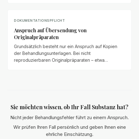
Schadensersatz wegen fehlerhafter Lagerung und
Verstößen gegen den fachärztlichen Pflegestandard
geltend.
DOKUMENTATIONSPFLICHT
Anspruch auf Übersendung von
Originalpräparaten
Grundsätzlich besteht nur ein Anspruch auf Kopien
der Behandlungsunterlagen. Bei nicht
reproduzierbaren Originalpräparaten – etwa
Histologien – kann der Patient ausnahmsweise die
Herausgabe verlangen, wenn dies zur Begutachtung
unerlässlich ist.
Sie möchten wissen, ob Ihr Fall Substanz hat?
Nicht jeder Behandlungsfehler führt zu einem Anspruch.
Wir prüfen Ihren Fall persönlich und geben Ihnen eine
ehrliche Einschätzung.