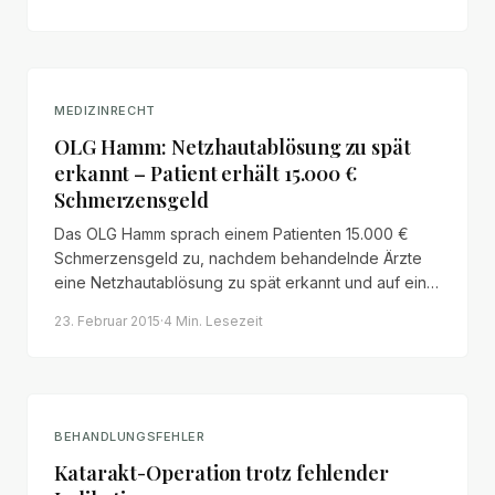
rechtliche Lage nach MPG und
Produkthaftungsrecht.
MEDIZINRECHT
OLG Hamm: Netzhautablösung zu spät
erkannt – Patient erhält 15.000 €
Schmerzensgeld
Das OLG Hamm sprach einem Patienten 15.000 €
Schmerzensgeld zu, nachdem behandelnde Ärzte
eine Netzhautablösung zu spät erkannt und auf eine
rechtzeitige Überweisung an einen Augenchirurgen
23. Februar 2015
·
4 Min.
Lesezeit
verzichtet hatten – mit dauerhafter Sehminderung
von 90 % als Folge.
BEHANDLUNGSFEHLER
Katarakt-Operation trotz fehlender