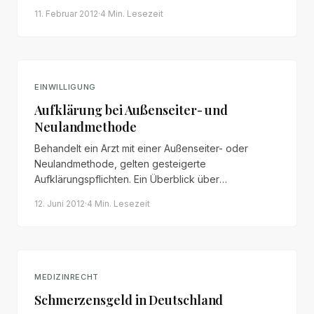
Minderwertigkeit der Implantate jedoch früh bekannt
11. Februar 2012
·
4 Min.
Lesezeit
– und die Aufklärungspflichten der Ärzte bleiben
bestehen.
EINWILLIGUNG
Aufklärung bei Außenseiter- und
Neulandmethode
Behandelt ein Arzt mit einer Außenseiter- oder
Neulandmethode, gelten gesteigerte
Aufklärungspflichten. Ein Überblick über
Voraussetzungen, Entscheidungskonflikt und
12. Juni 2012
·
4 Min.
Lesezeit
mögliche Schadensersatzansprüche.
MEDIZINRECHT
Schmerzensgeld in Deutschland