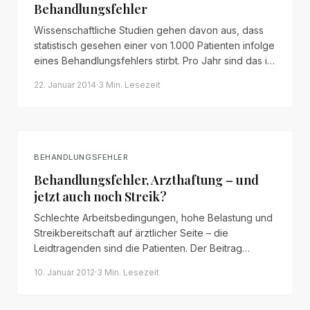
Behandlungsfehler
Wissenschaftliche Studien gehen davon aus, dass
statistisch gesehen einer von 1.000 Patienten infolge
eines Behandlungsfehlers stirbt. Pro Jahr sind das in
Deutschland rund 19.000 Todesopfer – mehr als im
22. Januar 2014
·
3 Min.
Lesezeit
Straßenverkehr.
BEHANDLUNGSFEHLER
Behandlungsfehler, Arzthaftung – und
jetzt auch noch Streik?
Schlechte Arbeitsbedingungen, hohe Belastung und
Streikbereitschaft auf ärztlicher Seite – die
Leidtragenden sind die Patienten. Der Beitrag
erläutert, warum bei Streiks und minimaler Besetzung
10. Januar 2012
·
3 Min.
Lesezeit
das Risiko für Behandlungsfehler und Fehldiagnosen
deutlich steigt.