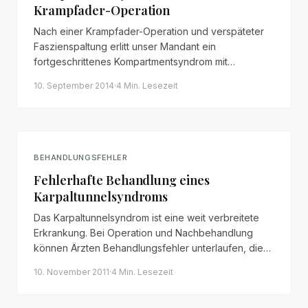
Krampfader-Operation
Nach einer Krampfader-Operation und verspäteter
Faszienspaltung erlitt unser Mandant ein
fortgeschrittenes Kompartmentsyndrom mit
Spitzfußstellung. Im gerichtlichen Verfahren konnte
10. September 2014
·
4 Min.
Lesezeit
eine Abfindung von 77.500 Euro erreicht werden.
BEHANDLUNGSFEHLER
Fehlerhafte Behandlung eines
Karpaltunnelsyndroms
Das Karpaltunnelsyndrom ist eine weit verbreitete
Erkrankung. Bei Operation und Nachbehandlung
können Ärzten Behandlungsfehler unterlaufen, die
zu dauerhaften Schäden führen können.
10. November 2011
·
4 Min.
Lesezeit