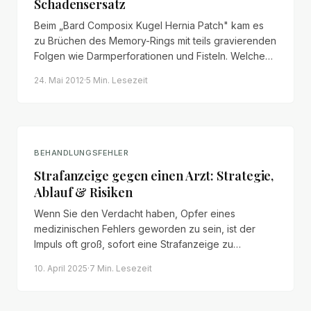
Schadensersatz
Beim „Bard Composix Kugel Hernia Patch" kam es
zu Brüchen des Memory-Rings mit teils gravierenden
Folgen wie Darmperforationen und Fisteln. Welche
Ansprüche betroffene Patienten gegen den
24. Mai 2012
·
5 Min.
Lesezeit
Hersteller haben.
BEHANDLUNGSFEHLER
Strafanzeige gegen einen Arzt: Strategie,
Ablauf & Risiken
Wenn Sie den Verdacht haben, Opfer eines
medizinischen Fehlers geworden zu sein, ist der
Impuls oft groß, sofort eine Strafanzeige zu
erstatten. Doch dieser Schritt ist nicht immer der
10. April 2025
·
7 Min.
Lesezeit
effektivste Weg.