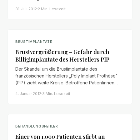
anwaltlicher Geltendmachung von 7,00 % auf 14,00
31. Juli 2012
·
2 Min.
Lesezeit
% verdoppelt werden.
BRUSTIMPLANTATE
Brustvergrößerung – Gefahr durch
Billigimplantate des Herstellers PIP
Der Skandal um die Brustimplantate des
französischen Herstellers „Poly Implant Prothèse"
(PIP) zieht weite Kreise. Betroffene Patientinnen
sollten ihre Möglichkeiten zur Geltendmachung von
4. Januar 2012
·
3 Min.
Lesezeit
Schadensersatz- und Schmerzensgeldansprüchen
prüfen lassen.
BEHANDLUNGSFEHLER
Einer von 1.000 Patienten stirbt an