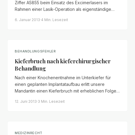
Ziffer A5855 beim Einsatz des Excimerlasers im
Rahmen einer Lasik-Operation als eigenständige
Leistung abgerechnet werden darf – mit erheblichen
6. Januar 2013
·
4 Min.
Lesezeit
Folgen für die Erstattungspflicht privater
Krankenversicherungen.
BEHANDLUNGSFEHLER
Kieferbruch nach kieferchirurgischer
Behandlung
Nach einer Knochenentnahme im Unterkiefer für
einen geplanten Implantataufbau erlitt unsere
Mandantin einen Kieferbruch mit erheblichen Folgen.
Ein Privatgutachter bestätigte den
12. Juni 2013
·
3 Min.
Lesezeit
Behandlungsfehler – die Haftpflichtversicherung
signalisierte Regulierungsbereitschaft.
MEDIZINRECHT