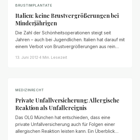
BRUSTIMPLANTATE
Italien: keine Brustvergrößerungen bei
Minderjährigen
Die Zahl der Schönheitsoperationen steigt seit
Jahren – auch bei Jugendlichen. Italien hat darauf mit
einem Verbot von Brustvergrößerungen aus rein
ästhetischen Gründen bei Minderjährigen reagiert.
13. Juni 2012
·
4 Min.
Lesezeit
Auch in Deutschland wird der Ruf nach strengeren
Regeln lauter.
MEDIZINRECHT
Private Unfallversicherung: Allergische
Reaktion als Unfallereignis
Das OLG München hat entschieden, dass eine
private Unfallversicherung auch für Folgen einer
allergischen Reaktion leisten kann. Ein Überblick
über die Entscheidung, den Unfallbegriff des § 178