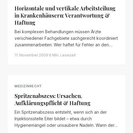
Horizontale und vertikale Arbeitsteilung
in Krankenhäusern: Verantwortung &
Haftung
Bei komplexen Behandlungen müssen Ärzte
verschiedener Fachgebiete sachgerecht koordiniert
zusammenarbeiten. Wer haftet für Fehler an den
Schnittstellen zwischen Operateur, Anästhesist und
11. November 2009
·
6 Min.
Lesezeit
Pflege?
MEDIZINRECHT
Spritzenabszess: Ursachen,
Aufklärungspflicht & Haftung
Ein Spritzenabszess entsteht, wenn sich an der
Injektionsstelle Eiter bildet – etwa durch
Hygienemängel oder unsaubere Nadeln. Wann der
Arzt haftet und worüber er aufklären muss.