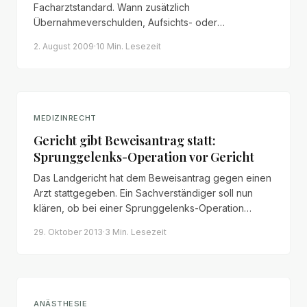
Facharztstandard. Wann zusätzlich
Übernahmeverschulden, Aufsichts- oder
Organisationsverschulden vorliegen – und welche
2. August 2009
·
10 Min.
Lesezeit
Beweislast der Patient trägt.
MEDIZINRECHT
Gericht gibt Beweisantrag statt:
Sprunggelenks-Operation vor Gericht
Das Landgericht hat dem Beweisantrag gegen einen
Arzt stattgegeben. Ein Sachverständiger soll nun
klären, ob bei einer Sprunggelenks-Operation
gegen die Regeln der ärztlichen Kunst verstoßen
29. Oktober 2013
·
3 Min.
Lesezeit
wurde.
ANÄSTHESIE