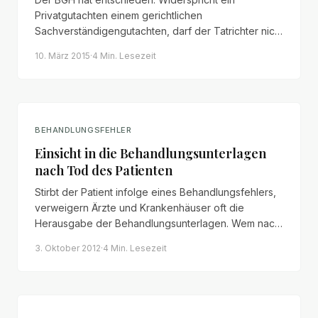
Privatgutachten einem gerichtlichen
Sachverständigengutachten, darf der Tatrichter nicht
ohne nachvollziehbare Begründung das eine dem
10. März 2015
·
4 Min.
Lesezeit
anderen vorziehen. Die Unstimmigkeiten sind von
Amts wegen aufzuklären.
BEHANDLUNGSFEHLER
Einsicht in die Behandlungsunterlagen
nach Tod des Patienten
Stirbt der Patient infolge eines Behandlungsfehlers,
verweigern Ärzte und Krankenhäuser oft die
Herausgabe der Behandlungsunterlagen. Wem nach
dem Tod des Patienten ein Einsichtsrecht zusteht
3. Oktober 2012
·
4 Min.
Lesezeit
und welche Voraussetzungen erfüllt sein müssen.