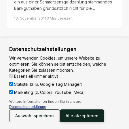
ein aus einer Schmerzensgeldzahlung stammendes
Bankguthaben grundsätzlich nicht für die
Finanzierung eines Rechtsstreits eingesetzt werden
13. November 2011
·
3 Min.
Lesezeit
muss – Prozesskostenhilfe kann auch dann gewährt
werden.
Datenschutzeinstellungen
MEDIZINRECHT
Übernahmeverschulden
Wir verwenden Cookies, um unsere Website zu
optimieren. Sie können selbst entscheiden, welche
Übernimmt ein Arzt eine Behandlung, der er fachlich
Kategorien Sie zulassen möchten.
oder technisch nicht gewachsen ist, kann ein
Essenziell (immer aktiv)
Übernahmeverschulden vorliegen. Das gilt auch für
Statistik (z. B. Google Tag Manager)
nicht ausreichend qualifizierte Assistenzärzte, die
1. Juli 2012
·
3 Min.
Lesezeit
ohne Facharzt-Aufsicht tätig werden.
Marketing (z. Colors. YouTube, Meta)
Weitere Informationen finden Sie in unserer
Datenschutzerklärung
.
Auswahl speichern
Alle akzeptieren
MEDIZINRECHT