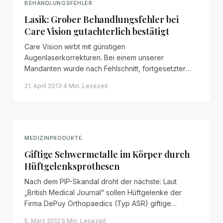
BEHANDLUNGSFEHLER
Lasik: Grober Behandlungsfehler bei
Care Vision gutachterlich bestätigt
Care Vision wirbt mit günstigen
Augenlaserkorrekturen. Bei einem unserer
Mandanten wurde nach Fehlschnitt, fortgesetzter
Laserbehandlung und kontraindiziertem Zweiteingriff
21. April 2013
·
4 Min.
Lesezeit
ein grober Behandlungsfehler gutachterlich
bestätigt.
MEDIZINPRODUKTE
Giftige Schwermetalle im Körper durch
Hüftgelenksprothesen
Nach dem PIP-Skandal droht der nächste: Laut
„British Medical Journal“ sollen Hüftgelenke der
Firma DePuy Orthopaedics (Typ ASR) giftige
Schwermetallionen abgeben. Wir erläutern die
5. März 2012
·
5 Min.
Lesezeit