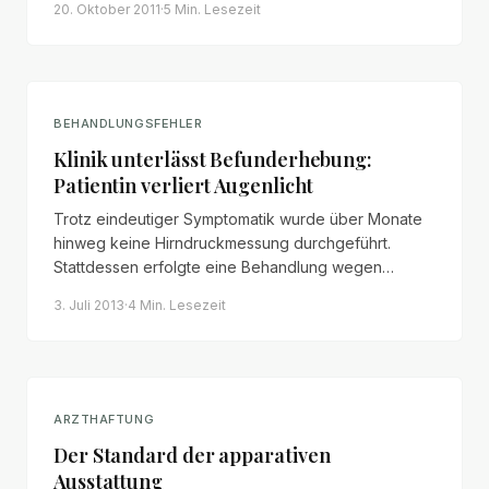
20. Oktober 2011
·
5 Min.
Lesezeit
Risikoaufklärung.
BEHANDLUNGSFEHLER
Klinik unterlässt Befunderhebung:
Patientin verliert Augenlicht
Trotz eindeutiger Symptomatik wurde über Monate
hinweg keine Hirndruckmessung durchgeführt.
Stattdessen erfolgte eine Behandlung wegen
Verdachts auf Multiple Sklerose – mit gravierenden
3. Juli 2013
·
4 Min.
Lesezeit
Folgen für die Patientin.
ARZTHAFTUNG
Der Standard der apparativen
Ausstattung