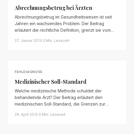
Abrechnungsbetrug bei Ärzten
Abrechnungsbetrug im Gesundheitswesen ist seit
Jahren ein wachsendes Problem. Der Beitrag
erläutert die rechtliche Definition, grenzt sie vom
bloßen Abrechnungsfehler ab und ordnet die
27. Januar 2013
·
3 Min.
Lesezeit
Bedeutung spezialisierter Ermittlungsbehörden ein.
FEHLDIAGNOSE
Medizinischer Soll-Standard
Welche medizinische Methode schuldet der
behandelnde Arzt? Der Beitrag erläutert den
medizinischen Soll-Standard, die Grenzen zur
Forderung neuester Therapiekonzepte und die
29. April 2012
·
4 Min.
Lesezeit
Pflicht zur Überweisung an Spezialkliniken.