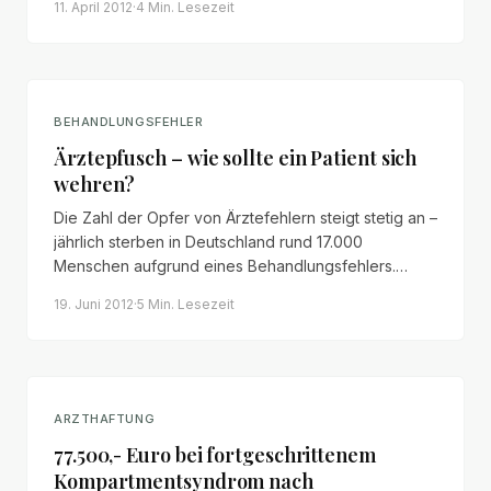
11. April 2012
·
4 Min.
Lesezeit
Abs. 2 VVG und die Frage der Krankheitsmitwirkung.
BEHANDLUNGSFEHLER
Ärztepfusch – wie sollte ein Patient sich
wehren?
Die Zahl der Opfer von Ärztefehlern steigt stetig an –
jährlich sterben in Deutschland rund 17.000
Menschen aufgrund eines Behandlungsfehlers.
Doch was kann ein betroffener Patient konkret tun?
19. Juni 2012
·
5 Min.
Lesezeit
ARZTHAFTUNG
77.500,- Euro bei fortgeschrittenem
Kompartmentsyndrom nach