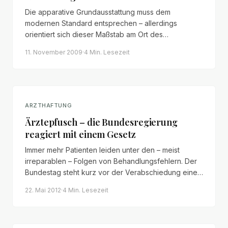
Die apparative Grundausstattung muss dem
modernen Standard entsprechen – allerdings
orientiert sich dieser Maßstab am Ort des
Geschehens. Ein Überblick über Anforderungen,
11. November 2009
·
4 Min.
Lesezeit
Grenzen und das Übernahmeverschulden.
ARZTHAFTUNG
Ärztepfusch – die Bundesregierung
reagiert mit einem Gesetz
Immer mehr Patienten leiden unter den – meist
irreparablen – Folgen von Behandlungsfehlern. Der
Bundestag steht kurz vor der Verabschiedung eines
Gesetzes, das die Rechte der Patienten stärken soll.
22. Mai 2012
·
4 Min.
Lesezeit