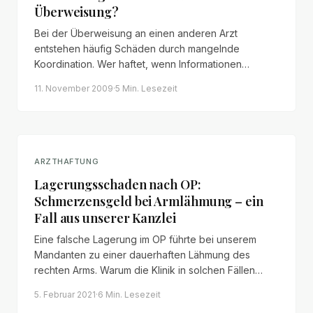
Überweisung?
Bei der Überweisung an einen anderen Arzt
entstehen häufig Schäden durch mangelnde
Koordination. Wer haftet, wenn Informationen
verloren gehen oder Befunde nicht weitergegeben
11. November 2009
·
5 Min.
Lesezeit
werden?
ARZTHAFTUNG
Lagerungsschaden nach OP:
Schmerzensgeld bei Armlähmung – ein
Fall aus unserer Kanzlei
Eine falsche Lagerung im OP führte bei unserem
Mandanten zu einer dauerhaften Lähmung des
rechten Arms. Warum die Klinik in solchen Fällen
praktisch immer haftet – und mit welchen Ansprüchen
5. Februar 2021
·
6 Min.
Lesezeit
Patienten realistisch rechnen können.