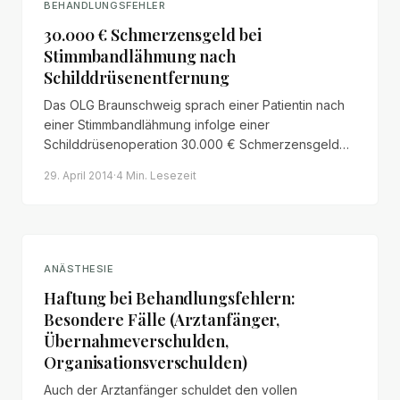
BEHANDLUNGSFEHLER
30.000 € Schmerzensgeld bei
Stimmbandlähmung nach
Schilddrüsenentfernung
Das OLG Braunschweig sprach einer Patientin nach
einer Stimmbandlähmung infolge einer
Schilddrüsenoperation 30.000 € Schmerzensgeld
zu. Entscheidend war die fehlerhafte Durchführung
29. April 2014
·
4 Min.
Lesezeit
des Neuromonitorings.
ANÄSTHESIE
Haftung bei Behandlungsfehlern:
Besondere Fälle (Arztanfänger,
Übernahmeverschulden,
Organisationsverschulden)
Auch der Arztanfänger schuldet den vollen