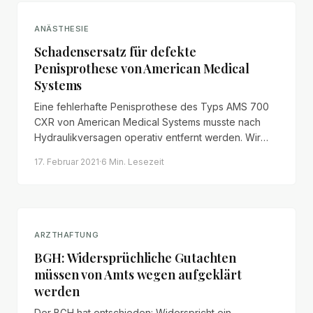
ANÄSTHESIE
Schadensersatz für defekte
Penisprothese von American Medical
Systems
Eine fehlerhafte Penisprothese des Typs AMS 700
CXR von American Medical Systems musste nach
Hydraulikversagen operativ entfernt werden. Wir
forderten für unseren Mandanten Schmerzensgeld,
17. Februar 2021
·
6 Min.
Lesezeit
Haushaltsführungsschaden und Ersatz künftiger
Behandlungskosten nach dem
Produkthaftungsgesetz.
ARZTHAFTUNG
BGH: Widersprüchliche Gutachten
müssen von Amts wegen aufgeklärt
werden
Der BGH hat entschieden: Widerspricht ein