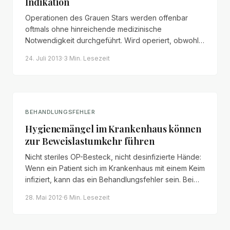
Indikation
Operationen des Grauen Stars werden offenbar
oftmals ohne hinreichende medizinische
Notwendigkeit durchgeführt. Wird operiert, obwohl
die Sehschärfe noch über 50 % liegt, kann ein
24. Juli 2013
·
3 Min.
Lesezeit
grober Behandlungsfehler vorliegen.
BEHANDLUNGSFEHLER
Hygienemängel im Krankenhaus können
zur Beweislastumkehr führen
Nicht steriles OP-Besteck, nicht desinfizierte Hände:
Wenn ein Patient sich im Krankenhaus mit einem Keim
infiziert, kann das ein Behandlungsfehler sein. Bei
Hygienemängeln gilt eine sekundäre Darlegungslast
28. Mai 2012
·
6 Min.
Lesezeit
der Klinik – kommt sie ihr nicht nach, kehrt sich die
Beweislast um.