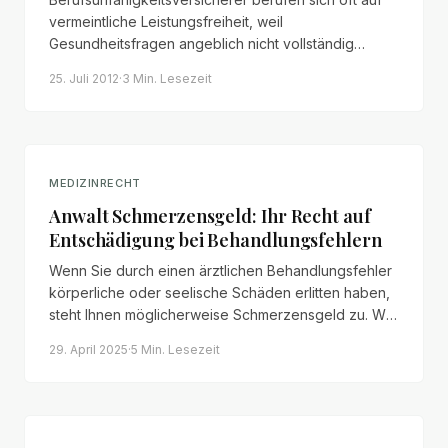
vermeintliche Leistungsfreiheit, weil
Gesundheitsfragen angeblich nicht vollständig
beantwortet wurden. Die „Auge- und Ohr-
25. Juli 2012
·
3 Min.
Lesezeit
Rechtsprechung“ schützt Versicherungsnehmer,
wenn Vermittler den Antrag ausfüllen.
MEDIZINRECHT
Anwalt Schmerzensgeld: Ihr Recht auf
Entschädigung bei Behandlungsfehlern
Wenn Sie durch einen ärztlichen Behandlungsfehler
körperliche oder seelische Schäden erlitten haben,
steht Ihnen möglicherweise Schmerzensgeld zu. Wir
erläutern Anspruchsvoraussetzungen, Bemessung
29. April 2025
·
5 Min.
Lesezeit
und Durchsetzung.