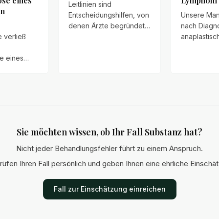
se eines
Lymphom
Leitlinien sind
en
Entscheidungshilfen, von
Unsere Man
denen Ärzte begründet
nach Diagn
 verließ
abweichen dürfen.
anaplastisc
Richtlinien sind
großzellige
e eines
verbindlich. Ob ein
Lymphoms (
äters –
Abweichen im konkreten
Schadenser
er Nerv im
Fall einen
Allergan ge
HWS".
Behandlungsfehler
veröffentli
en später
darstellt, hängt immer
vollständig
Patient an
vom Einzelfall ab.
Anspruchss
arkt. Das
Schmerzens
Sie möchten wissen, ob Ihr Fall Substanz hat?
wertete
Haushaltsf
sen
und Schade
Nicht jeder Behandlungsfehler führt zu einem Anspruch.
der
rüfen Ihren Fall persönlich und geben Ihnen eine ehrliche Einschä
ng als
ehler.
Fall zur Einschätzung einreichen