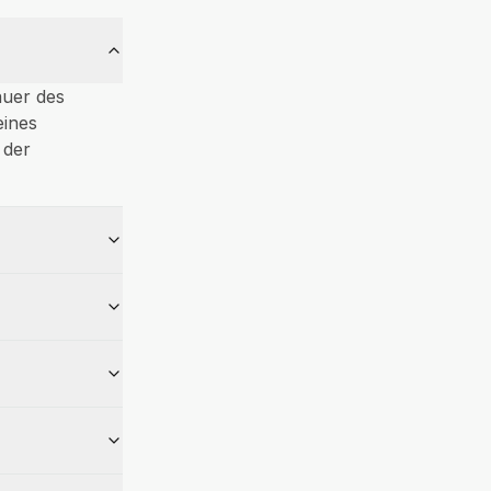
auer des
eines
 der