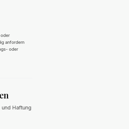
 oder
dig anfordern
ngs- oder
nen
n und Haftung