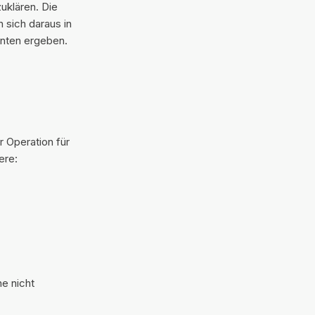
zuklären. Die
 sich daraus in
enten ergeben.
r Operation für
ere:
e nicht