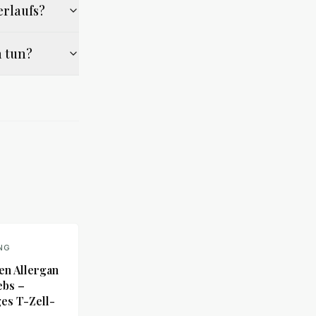
rlaufs?
n tun?
NG
en Allergan
ebs –
ges T-Zell-