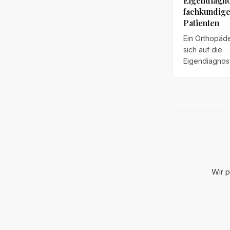
Eigendiagno
fachkundig
Patienten
Ein Orthopäde
sich auf die
Eigendiagnos
Rettungssanit
„eingeklemmt
Bereich der 
Wenige Stund
verstarb der 
einem Herzinf
OLG Koblenz 
das Unterlas
weitergehen
Wir p
Befunderhebu
groben
Behandlungsf