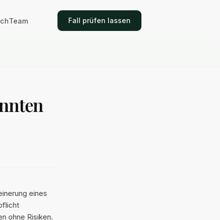
Fall prüfen lassen
ich
Team
annten
einerung eines
flicht
en ohne Risiken.