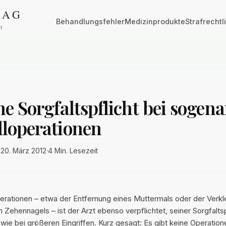
Behandlungsfehler
Medizinprodukte
Strafrechtl
he Sorgfaltspflicht bei sogen
lloperationen
·
20. März 2012
·
4 Min.
Lesezeit
perationen – etwa der Entfernung eines Muttermals oder der Verkl
ehennagels – ist der Arzt ebenso verpflichtet, seiner Sorgfaltsp
e bei größeren Eingriffen. Kurz gesagt: Es gibt keine Operation