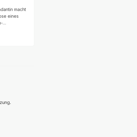
dantin macht
ose eines
h-
n T-Zell-
BIA-ALCL)
satz gegen
ltend. Wir
chen das
e
chreiben mit
geld,
ührungsschaden
nspositionen.
tzung.