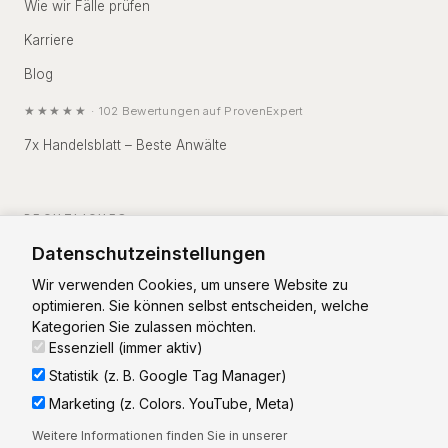
Wie wir Fälle prüfen
Karriere
Blog
★★★★★
·
102
Bewertungen auf
ProvenExpert
7x Handelsblatt – Beste Anwälte
RECHTLICHES
Datenschutzeinstellungen
Impressum
Wir verwenden Cookies, um unsere Website zu
Datenschutz
optimieren. Sie können selbst entscheiden, welche
Kategorien Sie zulassen möchten.
Essenziell (immer aktiv)
Statistik (z. B. Google Tag Manager)
Marketing (z. Colors. YouTube, Meta)
Vorstand: RA Christian Zierhut
Weitere Informationen finden Sie in unserer