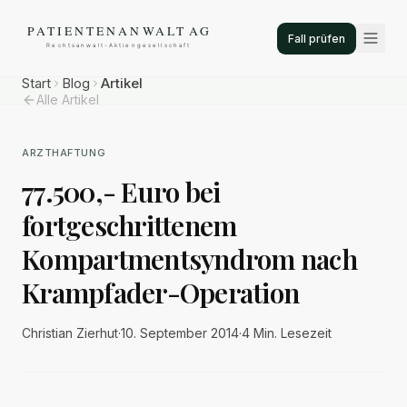
Fall prüfen
Start
Blog
Artikel
Alle Artikel
ARZTHAFTUNG
77.500,- Euro bei
fortgeschrittenem
Kompartmentsyndrom nach
Krampfader-Operation
Christian Zierhut
·
10. September 2014
·
4 Min.
Lesezeit