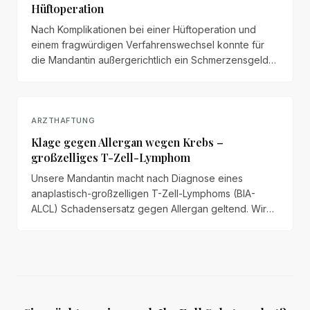
Hüftoperation
Nach Komplikationen bei einer Hüftoperation und
einem fragwürdigen Verfahrenswechsel konnte für
die Mandantin außergerichtlich ein Schmerzensgeld
von 12.000 Euro vereinbart werden – trotz
abweichender Bewertung des Versicherers.
ARZTHAFTUNG
Klage gegen Allergan wegen Krebs –
großzelliges T-Zell-Lymphom
Unsere Mandantin macht nach Diagnose eines
anaplastisch-großzelligen T-Zell-Lymphoms (BIA-
ALCL) Schadensersatz gegen Allergan geltend. Wir
veröffentlichen das vollständige Anspruchsschreiben
mit Schmerzensgeld, Haushaltsführungsschaden und
Schadenspositionen.