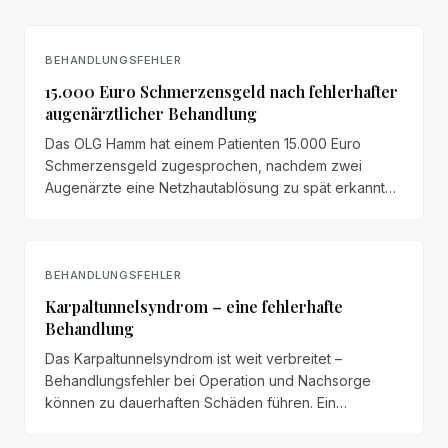
BEHANDLUNGSFEHLER
15.000 Euro Schmerzensgeld nach fehlerhafter
augenärztlicher Behandlung
Das OLG Hamm hat einem Patienten 15.000 Euro
Schmerzensgeld zugesprochen, nachdem zwei
Augenärzte eine Netzhautablösung zu spät erkannt
und ihn statt rechtzeitiger Überweisung an einen
Augenchirurgen zu lange mit Laserkoagulationen
behandelt hatten.
BEHANDLUNGSFEHLER
Karpaltunnelsyndrom – eine fehlerhafte
Behandlung
Das Karpaltunnelsyndrom ist weit verbreitet –
Behandlungsfehler bei Operation und Nachsorge
können zu dauerhaften Schäden führen. Ein
Überblick über typische Fehler und Patientenrechte.